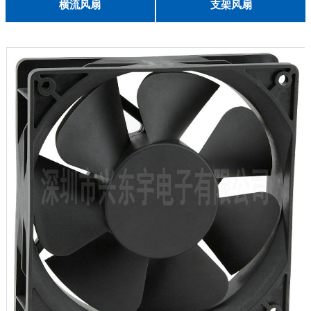
English
横流风扇
支架风扇
DC 030
3010
4010
5010
6010
6025
8015
5032碟形
8030碟形
9025
9025碟形
1225
1025碟形
1025
1225碟形
1525碟形
12538离心