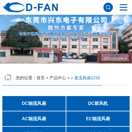
网站首页
关于香蕉APP下载安装污免费
公司简介
董事长寄语
发展历程
公司优势
企业文化
荣誉资质
企业风采
仪器设备
视频中心
产品中心
DC轴流风扇
DC鼓风机
AC轴流风扇
EC轴流风扇
横流风扇
支架风扇
应用案例
您的位置：
首页
>
产品中心
>
>
直流风扇1232
工程案例
解决方案
新闻资讯
公司新闻
行业资讯
DC轴流风扇
DC鼓风机
常见问题
2006
2010
2507
2510
3006
3007
3010
3510
4007
4010-B
4015
4020
4028
4510
5010
5015
5020
5025
6010
6015
6020
6025
6038
7010
7015
7025
8010
8015
8025-A
8025-B
8038
9025-B
8020
9238
1225-A
1225-B
1232
1238-A
1238-B
1425
1751
20060
2006
3507
4008
DFM4010B
4020
4506-A
4506-B
5008
5010
5015-A
5015-B
5016
5020-A
5020-B
5025-A
5025-B
6006
6008
6015-A
6015-B
6020
6025
6028-A
6028-B
7515
7525
7530-A
7530-B
8030-A
8030-B
9330-A
9330-C
9733
10033
1232
联系香蕉APP下载安装污免费
AC轴流风扇
EC轴流风扇
8025
8038
9225
9238
1225
1238
1738
1751
2260
6025
8025
8038
9225
9238
1238
联系方式
客户留言
人才招聘