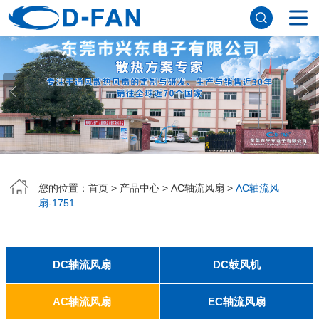
网站首页
关于香蕉APP下载安装污免费
公司简介
董事长寄语
发展历程
公司优势
企业文化
荣誉资质
企业风采
仪器设备
视频中心
产品中心
DC轴流风扇
DC鼓风机
AC轴流风扇
EC轴流风扇
横流风扇
支架风扇
应用案例
您的位置：
首页
>
产品中心
>
AC轴流风扇
>
AC轴流风
扇-1751
工程案例
解决方案
新闻资讯
公司新闻
行业资讯
常见问题
DC轴流风扇
DC鼓风机
联系香蕉APP下载安装污免费
2006
2010
2507
2510
3006
3007
3010
3510
4007
4010-B
4015
4020
4028
4510
5010
5015
5020
5025
6010
6015
6020
6025
6038
7010
7015
7025
8010
8015
8025-A
8025-B
8038
9025-B
8020
9238
1225-A
1225-B
1232
1238-A
1238-B
1425
1751
20060
2006
3507
4008
DFM4010B
4020
4506-A
4506-B
5008
5010
5015-A
5015-B
5016
5020-A
5020-B
5025-A
5025-B
6006
6008
6015-A
6015-B
6020
6025
6028-A
6028-B
7515
7525
7530-A
7530-B
8030-A
8030-B
9330-A
9330-C
9733
10033
1232
AC轴流风扇
EC轴流风扇
联系方式
客户留言
人才招聘