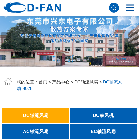
网站首页
关于香蕉APP下载安装污免费
公司简介
董事长寄语
发展历程
公司优势
企业文化
荣誉资质
企业风采
仪器设备
视频中心
产品中心
DC轴流风扇
DC鼓风机
AC轴流风扇
EC轴流风扇
横流风扇
支架风扇
应用案例
您的位置：
首页
>
产品中心
>
DC轴流风扇
>
DC轴流风
扇-4028
工程案例
解决方案
新闻资讯
公司新闻
行业资讯
常见问题
DC轴流风扇
DC鼓风机
联系香蕉APP下载安装污免费
2006
2010
2507
2510
3006
3007
3010
3510
4007
4010-B
4015
4020
4028
4510
5010
5015
5020
5025
6010
6015
6020
6025
6038
7010
7015
7025
8010
8015
8025-A
8025-B
8038
9025-B
8020
9238
1225-A
1225-B
1232
1238-A
1238-B
1425
1751
20060
2006
3507
4008
DFM4010B
4020
4506-A
4506-B
5008
5010
5015-A
5015-B
5016
5020-A
5020-B
5025-A
5025-B
6006
6008
6015-A
6015-B
6020
6025
6028-A
6028-B
7515
7525
7530-A
7530-B
8030-A
8030-B
9330-A
9330-C
9733
10033
1232
AC轴流风扇
EC轴流风扇
联系方式
客户留言
人才招聘