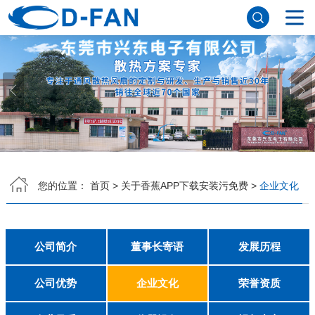
网站首页
关于香蕉APP下载安装污免费
公司简介
董事长寄语
发展历程
公司优势
企业文化
荣誉资质
企业风采
仪器设备
视频中心
产品中心
DC轴流风扇
DC鼓风机
AC轴流风扇
EC轴流风扇
横流风扇
支架风扇
应用案例
您的位置：
首页
>
关于香蕉APP下载安装污免费
>
企业文化
工程案例
解决方案
新闻资讯
公司新闻
行业资讯
常见问题
公司简介
董事长寄语
发展历程
联系香蕉APP下载安装污免费
公司优势
企业文化
荣誉资质
联系方式
客户留言
人才招聘