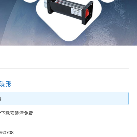
5碟形
扇
P下载安装污免费
2
660708