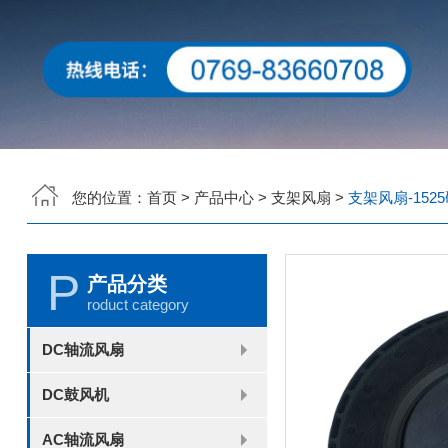
您的位置：
首页
>
产品中心
>
支架风扇
>
支架风扇-152
P
产品分类
roduct category
DC轴流风扇
2006
2010
2507
2510
3006
3007
3010
3510
4007
4010-B
4015
4020
4028
4510
5010
5015
5020
5025
6010
6015
6020
6025
6038
7010
7015
7025
8010
8015
8025-A
8025-B
8038
9025-B
8020
9238
1225-A
1225-B
1232
1238-A
1238-B
1425
1751
20060
DC鼓风机
2006
3507
4008
DFM4010B
4020
4506-A
4506-B
5008
5010
5015-A
5015-B
5016
5020-A
5020-B
5025-A
5025-B
6006
6008
6015-A
6015-B
6020
6025
6028-A
6028-B
7515
7525
7530-A
7530-B
8030-A
8030-B
9330-A
9330-C
9733
10033
1232
AC轴流风扇