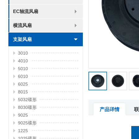
8025
8038
9225
9238
1225
1238
1738
1751
2260
EC轴流风扇
6025
8025
8038
9225
9238
1238
横流风扇
DC 030
支架风扇
3010
4010
5010
6010
6025
8015
5032碟形
8030碟形
产品详情
联
9025
9025碟形
1225
1025碟形