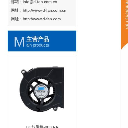
邮箱：info@d-fan.com.cn
网址：http://www.d-fan.com.cn
网址：http://www.d-fan.com
M
主营产品
ain products
DC鼓风机-8030-A