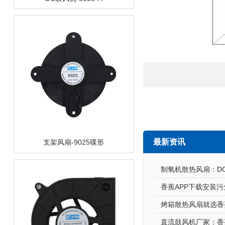
最新资讯
支架风扇-9025碟形
制氧机散热风扇：D