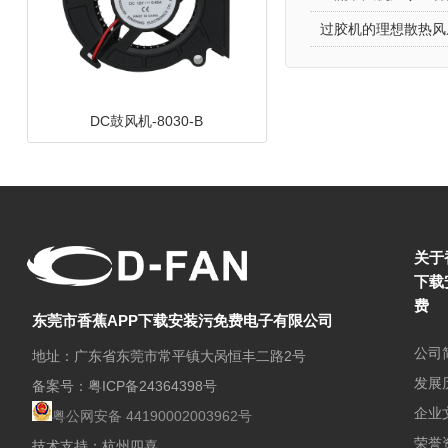
过胶机的理想散热风扇
DC鼓风机-8030-B
关于
下载
费
东莞市香蕉APP下载安装污免费电子有限公司
公司
地址：广东省东莞市常平镇大呙恒丰二路2号
发展
备案号：
粤ICP备24364398号
DC鼓风机-10033
企业
粤公网安备 44190002003962号
荣誉
技术支持：杭州四喜