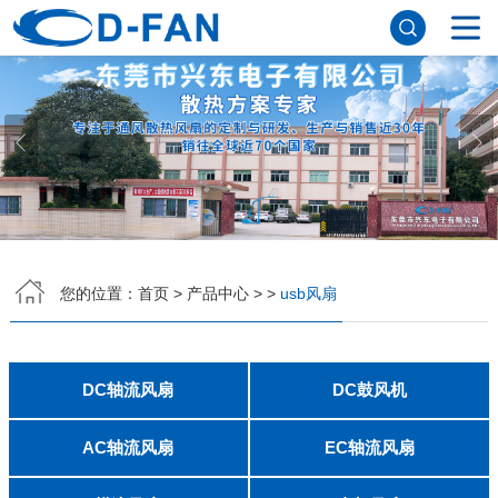
网站首页
关于香蕉APP下载安装污免费
公司简介
董事长寄语
发展历程
公司优势
企业文化
荣誉资质
企业风采
仪器设备
视频中心
产品中心
DC轴流风扇
DC鼓风机
AC轴流风扇
EC轴流风扇
横流风扇
支架风扇
应用案例
您的位置：
首页
>
产品中心
>
>
usb风扇
工程案例
解决方案
新闻资讯
公司新闻
行业资讯
DC轴流风扇
DC鼓风机
常见问题
2006
2010
2507
2510
3006
3007
3010
3510
4007
4010-B
4015
4020
4028
4510
5010
5015
5020
5025
6010
6015
6020
6025
6038
7010
7015
7025
8010
8015
8025-A
8025-B
8038
9025-B
8020
9238
1225-A
1225-B
1232
1238-A
1238-B
1425
1751
20060
2006
3507
4008
DFM4010B
4020
4506-A
4506-B
5008
5010
5015-A
5015-B
5016
5020-A
5020-B
5025-A
5025-B
6006
6008
6015-A
6015-B
6020
6025
6028-A
6028-B
7515
7525
7530-A
7530-B
8030-A
8030-B
9330-A
9330-C
9733
10033
1232
联系香蕉APP下载安装污免费
AC轴流风扇
EC轴流风扇
8025
8038
9225
9238
1225
1238
1738
1751
2260
6025
8025
8038
9225
9238
1238
联系方式
客户留言
人才招聘