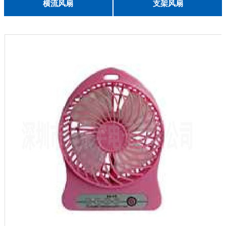
English
横流风扇
支架风扇
DC 030
3010
4010
5010
6010
6025
8015
5032碟形
8030碟形
9025
9025碟形
1225
1025碟形
1025
1225碟形
1525碟形
12538离心