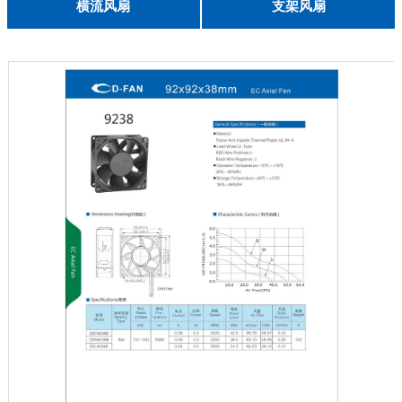
English
横流风扇
支架风扇
DC 030
3010
4010
5010
6010
6025
8015
5032碟形
8030碟形
9025
9025碟形
1225
1025碟形
1025
1225碟形
1525碟形
12538离心