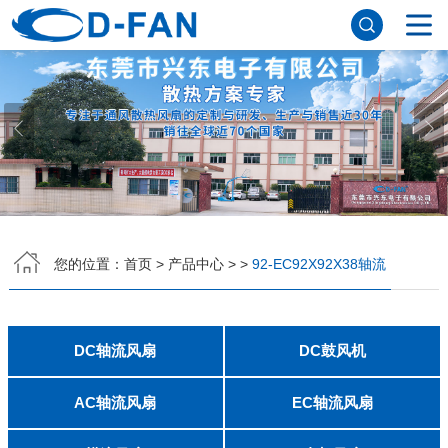
网站首页
关于香蕉APP下载安装污免费
公司简介
董事长寄语
发展历程
公司优势
企业文化
荣誉资质
企业风采
仪器设备
视频中心
产品中心
DC轴流风扇
DC鼓风机
AC轴流风扇
EC轴流风扇
横流风扇
支架风扇
应用案例
您的位置：
首页
>
产品中心
>
>
92-EC92X92X38轴流
工程案例
解决方案
新闻资讯
公司新闻
行业资讯
DC轴流风扇
DC鼓风机
常见问题
2006
2010
2507
2510
3006
3007
3010
3510
4007
4010-B
4015
4020
4028
4510
5010
5015
5020
5025
6010
6015
6020
6025
6038
7010
7015
7025
8010
8015
8025-A
8025-B
8038
9025-B
8020
9238
1225-A
1225-B
1232
1238-A
1238-B
1425
1751
20060
2006
3507
4008
DFM4010B
4020
4506-A
4506-B
5008
5010
5015-A
5015-B
5016
5020-A
5020-B
5025-A
5025-B
6006
6008
6015-A
6015-B
6020
6025
6028-A
6028-B
7515
7525
7530-A
7530-B
8030-A
8030-B
9330-A
9330-C
9733
10033
1232
联系香蕉APP下载安装污免费
AC轴流风扇
EC轴流风扇
8025
8038
9225
9238
1225
1238
1738
1751
2260
6025
8025
8038
9225
9238
1238
联系方式
客户留言
人才招聘