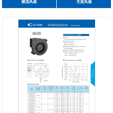
English
横流风扇
支架风扇
DC 030
3010
4010
5010
6010
6025
8015
5032碟形
8030碟形
9025
9025碟形
1225
1025碟形
1025
1225碟形
1525碟形
12538离心