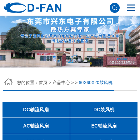
网站首页
关于香蕉APP下载安装污免费
公司简介
董事长寄语
发展历程
公司优势
企业文化
荣誉资质
企业风采
仪器设备
视频中心
产品中心
DC轴流风扇
DC鼓风机
AC轴流风扇
EC轴流风扇
横流风扇
支架风扇
应用案例
您的位置：
首页
>
产品中心
>
>
60X60X20鼓风机
工程案例
解决方案
新闻资讯
公司新闻
行业资讯
DC轴流风扇
DC鼓风机
常见问题
2006
2010
2507
2510
3006
3007
3010
3510
4007
4010-B
4015
4020
4028
4510
5010
5015
5020
5025
6010
6015
6020
6025
6038
7010
7015
7025
8010
8015
8025-A
8025-B
8038
9025-B
8020
9238
1225-A
1225-B
1232
1238-A
1238-B
1425
1751
20060
2006
3507
4008
DFM4010B
4020
4506-A
4506-B
5008
5010
5015-A
5015-B
5016
5020-A
5020-B
5025-A
5025-B
6006
6008
6015-A
6015-B
6020
6025
6028-A
6028-B
7515
7525
7530-A
7530-B
8030-A
8030-B
9330-A
9330-C
9733
10033
1232
联系香蕉APP下载安装污免费
AC轴流风扇
EC轴流风扇
8025
8038
9225
9238
1225
1238
1738
1751
2260
6025
8025
8038
9225
9238
1238
联系方式
客户留言
人才招聘