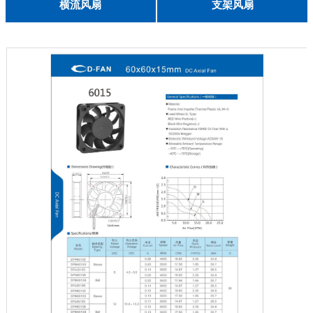
English
横流风扇
支架风扇
DC 030
3010
4010
5010
6010
6025
8015
5032碟形
8030碟形
9025
9025碟形
1225
1025碟形
1025
1225碟形
1525碟形
12538离心