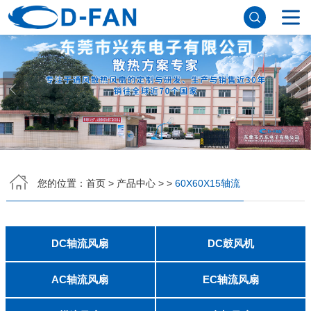
网站首页
关于香蕉APP下载安装污免费
公司简介
董事长寄语
发展历程
公司优势
企业文化
荣誉资质
企业风采
仪器设备
视频中心
产品中心
DC轴流风扇
DC鼓风机
AC轴流风扇
EC轴流风扇
横流风扇
支架风扇
应用案例
您的位置：
首页
>
产品中心
>
>
60X60X15轴流
工程案例
解决方案
新闻资讯
公司新闻
行业资讯
DC轴流风扇
DC鼓风机
常见问题
2006
2010
2507
2510
3006
3007
3010
3510
4007
4010-B
4015
4020
4028
4510
5010
5015
5020
5025
6010
6015
6020
6025
6038
7010
7015
7025
8010
8015
8025-A
8025-B
8038
9025-B
8020
9238
1225-A
1225-B
1232
1238-A
1238-B
1425
1751
20060
2006
3507
4008
DFM4010B
4020
4506-A
4506-B
5008
5010
5015-A
5015-B
5016
5020-A
5020-B
5025-A
5025-B
6006
6008
6015-A
6015-B
6020
6025
6028-A
6028-B
7515
7525
7530-A
7530-B
8030-A
8030-B
9330-A
9330-C
9733
10033
1232
联系香蕉APP下载安装污免费
AC轴流风扇
EC轴流风扇
8025
8038
9225
9238
1225
1238
1738
1751
2260
6025
8025
8038
9225
9238
1238
联系方式
客户留言
人才招聘