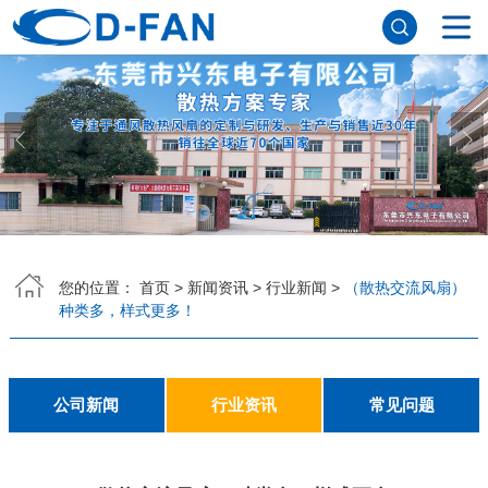
网站首页
关于香蕉APP下载安装污免费
公司简介
董事长寄语
发展历程
公司优势
企业文化
荣誉资质
企业风采
仪器设备
视频中心
产品中心
DC轴流风扇
DC鼓风机
AC轴流风扇
EC轴流风扇
横流风扇
支架风扇
应用案例
您的位置：
首页
>
新闻资讯
>
行业新闻
>
（散热交流风扇）
种类多，样式更多！
工程案例
解决方案
新闻资讯
公司新闻
行业资讯
常见问题
公司新闻
行业资讯
常见问题
联系香蕉APP下载安装污免费
联系方式
客户留言
人才招聘