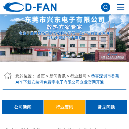
网站首页
关于香蕉APP下载安装污免费
公司简介
董事长寄语
发展历程
公司优势
企业文化
荣誉资质
企业风采
仪器设备
视频中心
产品中心
DC轴流风扇
DC鼓风机
AC轴流风扇
EC轴流风扇
横流风扇
支架风扇
应用案例
您的位置：
首页
>
新闻资讯
>
行业新闻
>
恭喜深圳市香蕉
APP下载安装污免费宇电子有限公司企业官网开通！
工程案例
解决方案
新闻资讯
公司新闻
行业资讯
常见问题
公司新闻
行业资讯
常见问题
联系香蕉APP下载安装污免费
联系方式
客户留言
人才招聘