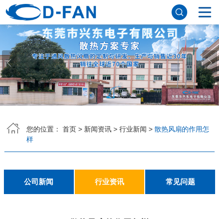
网站首页
关于香蕉APP下载安装污免费
公司简介
董事长寄语
发展历程
公司优势
企业文化
荣誉资质
企业风采
仪器设备
视频中心
产品中心
DC轴流风扇
DC鼓风机
AC轴流风扇
EC轴流风扇
横流风扇
支架风扇
应用案例
您的位置：
首页
>
新闻资讯
>
行业新闻
>
散热风扇的作用怎
样
工程案例
解决方案
新闻资讯
公司新闻
行业资讯
常见问题
公司新闻
行业资讯
常见问题
联系香蕉APP下载安装污免费
联系方式
客户留言
人才招聘