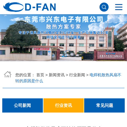
网站首页
关于香蕉APP下载安装污免费
公司简介
董事长寄语
发展历程
公司优势
企业文化
荣誉资质
企业风采
仪器设备
视频中心
产品中心
DC轴流风扇
DC鼓风机
AC轴流风扇
EC轴流风扇
横流风扇
支架风扇
应用案例
您的位置：
首页
>
新闻资讯
>
行业新闻
>
电焊机散热风扇不
转的原因是什么
工程案例
解决方案
新闻资讯
公司新闻
行业资讯
常见问题
公司新闻
行业资讯
常见问题
联系香蕉APP下载安装污免费
联系方式
客户留言
人才招聘