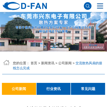
网站首页
关于香蕉APP下载安装污免费
公司简介
董事长寄语
发展历程
公司优势
企业文化
荣誉资质
企业风采
仪器设备
视频中心
产品中心
DC轴流风扇
DC鼓风机
AC轴流风扇
EC轴流风扇
横流风扇
支架风扇
应用案例
您的位置：
首页
>
新闻资讯
>
公司新闻
>
交流散热风扇的接
线怎么完成
工程案例
解决方案
新闻资讯
公司新闻
行业资讯
常见问题
公司新闻
行业资讯
常见问题
联系香蕉APP下载安装污免费
联系方式
客户留言
人才招聘