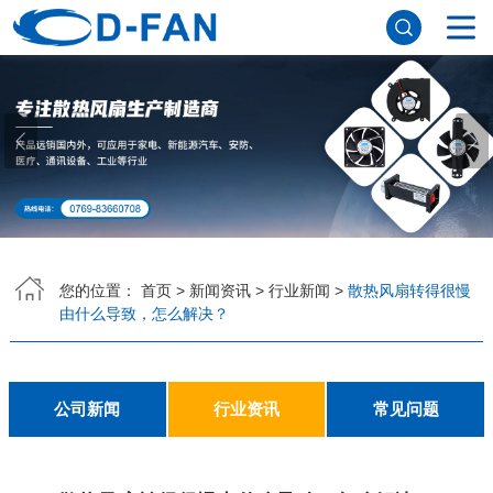
网站首页
关于香蕉APP下载安装污免费
公司简介
董事长寄语
发展历程
公司优势
企业文化
荣誉资质
企业风采
仪器设备
视频中心
产品中心
DC轴流风扇
DC鼓风机
AC轴流风扇
EC轴流风扇
横流风扇
支架风扇
应用案例
您的位置：
首页
>
新闻资讯
>
行业新闻
>
散热风扇转得很慢
由什么导致，怎么解决？
工程案例
解决方案
新闻资讯
公司新闻
行业资讯
常见问题
公司新闻
行业资讯
常见问题
联系香蕉APP下载安装污免费
联系方式
客户留言
人才招聘