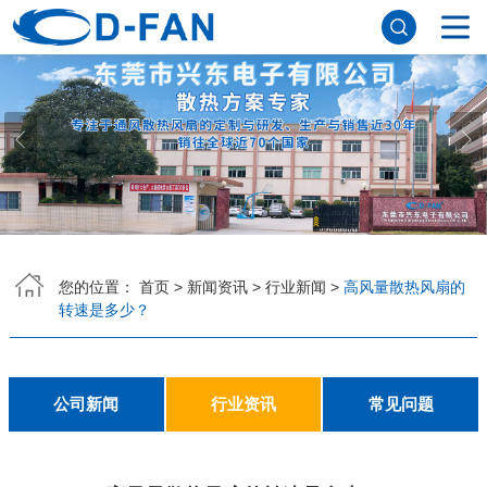
网站首页
关于香蕉APP下载安装污免费
公司简介
董事长寄语
发展历程
公司优势
企业文化
荣誉资质
企业风采
仪器设备
视频中心
产品中心
DC轴流风扇
DC鼓风机
AC轴流风扇
EC轴流风扇
横流风扇
支架风扇
应用案例
您的位置：
首页
>
新闻资讯
>
行业新闻
>
高风量散热风扇的
转速是多少？
工程案例
解决方案
新闻资讯
公司新闻
行业资讯
常见问题
公司新闻
行业资讯
常见问题
联系香蕉APP下载安装污免费
联系方式
客户留言
人才招聘