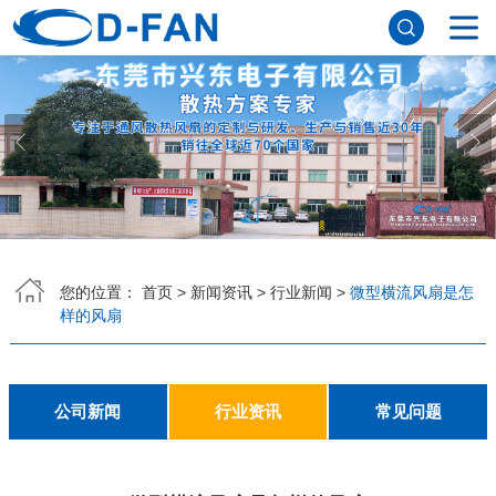
网站首页
关于香蕉APP下载安装污免费
公司简介
董事长寄语
发展历程
公司优势
企业文化
荣誉资质
企业风采
仪器设备
视频中心
产品中心
DC轴流风扇
DC鼓风机
AC轴流风扇
EC轴流风扇
横流风扇
支架风扇
应用案例
您的位置：
首页
>
新闻资讯
>
行业新闻
>
微型横流风扇是怎
样的风扇
工程案例
解决方案
新闻资讯
公司新闻
行业资讯
常见问题
公司新闻
行业资讯
常见问题
联系香蕉APP下载安装污免费
联系方式
客户留言
人才招聘