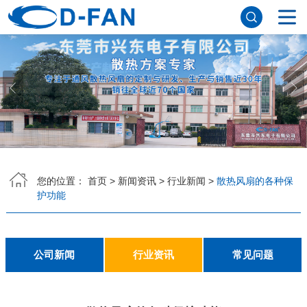
网站首页
关于香蕉APP下载安装污免费
公司简介
董事长寄语
发展历程
公司优势
企业文化
荣誉资质
企业风采
仪器设备
视频中心
产品中心
DC轴流风扇
DC鼓风机
AC轴流风扇
EC轴流风扇
横流风扇
支架风扇
应用案例
您的位置：
首页
>
新闻资讯
>
行业新闻
>
散热风扇的各种保
护功能
工程案例
解决方案
新闻资讯
公司新闻
行业资讯
常见问题
公司新闻
行业资讯
常见问题
联系香蕉APP下载安装污免费
联系方式
客户留言
人才招聘