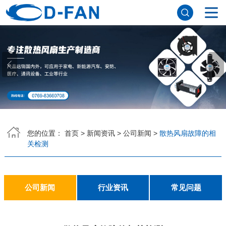
网站首页
关于香蕉APP下载安装污免费
公司简介
董事长寄语
发展历程
公司优势
企业文化
荣誉资质
企业风采
仪器设备
视频中心
产品中心
DC轴流风扇
DC鼓风机
AC轴流风扇
EC轴流风扇
横流风扇
支架风扇
应用案例
您的位置：
首页
>
新闻资讯
>
公司新闻
>
散热风扇故障的相
关检测
工程案例
解决方案
新闻资讯
公司新闻
行业资讯
常见问题
公司新闻
行业资讯
常见问题
联系香蕉APP下载安装污免费
联系方式
客户留言
人才招聘