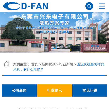
网站首页
关于香蕉APP下载安装污免费
公司简介
董事长寄语
发展历程
公司优势
企业文化
荣誉资质
企业风采
仪器设备
视频中心
产品中心
DC轴流风扇
DC鼓风机
AC轴流风扇
EC轴流风扇
横流风扇
支架风扇
应用案例
您的位置：
首页
>
新闻资讯
>
行业新闻
>
直流风机是怎样的
风机，有什么性能？
工程案例
解决方案
新闻资讯
公司新闻
行业资讯
常见问题
公司新闻
行业资讯
常见问题
联系香蕉APP下载安装污免费
联系方式
客户留言
人才招聘