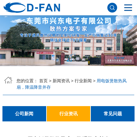
网站首页
关于香蕉APP下载安装污免费
公司简介
董事长寄语
发展历程
公司优势
企业文化
荣誉资质
企业风采
仪器设备
视频中心
产品中心
DC轴流风扇
DC鼓风机
AC轴流风扇
EC轴流风扇
横流风扇
支架风扇
应用案例
您的位置：
首页
>
新闻资讯
>
行业新闻
>
用电饭煲散热风
扇，降温降音并存
工程案例
解决方案
新闻资讯
公司新闻
行业资讯
常见问题
公司新闻
行业资讯
常见问题
联系香蕉APP下载安装污免费
联系方式
客户留言
人才招聘